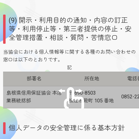
(9) 開示・利用目的の通知・内容の訂正
等・利用停止等・第三者提供の停止・安
全管理措置・相談・質問・苦情窓口
当協会における個人情報等に関する各種のお問い合わせの
窓口は以下のとおりです。
記
部署名
所在地
電話
島根県信用保証協会 本店
〒 690-8503
0852-2
業務統括部
松江市殿町 105 番地
個人データの安全管理に係る基本方針