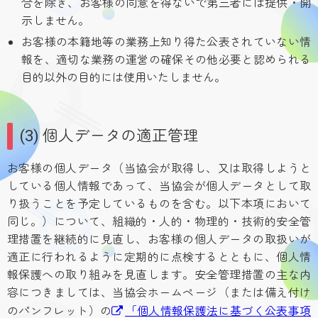
合を除き、お客様の同意を得ないで第三者には提供・開
示しません。
お客様の本籍地等の業務上知り得た公表されていない情
報を、適切な業務の運営の確保その他必要と認められる
目的以外の目的には使用いたしません。
(3) 個人データの適正管理
お客様の個人データ（当協会が取得し、又は取得しようと
している個人情報であって、当協会が個人データとして取
り扱うことを予定しているものを含む。以下本項において
同じ。）について、組織的・人的・物理的・技術的安全管
理措置を継続的に見直し、お客様の個人データの取扱いが
適正に行われるように定期的に点検するとともに、個人情
報保護への取り組みを見直します。安全管理措置の主な内
容につきましては、当協会ホームページ（または備え付け
のパンフレット）の
「個人情報保護法に基づく公表事項