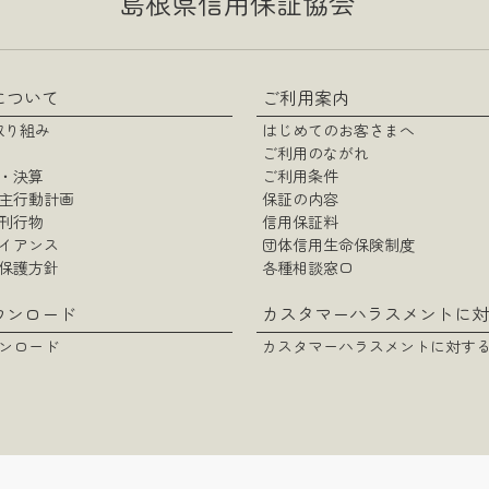
島根県信用保証協会
について
ご利用案内
の取り組み
はじめてのお客さまへ
ご利用のながれ
・決算
ご利用条件
主行動計画
保証の内容
刊行物
信用保証料
イアンス
団体信用生命保険制度
保護方針
各種相談窓口
ウンロード
ンロード
© SHIMANE GUARANTEE.