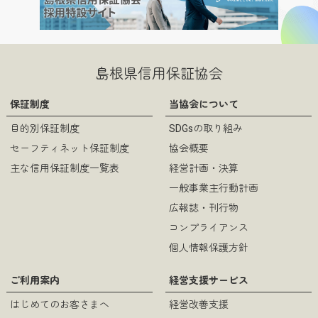
過去のチラシ（54）.pdf
（pdf
形式 / 831KB）
島根県信用保証協会
保証制度
当協会について
目的別保証制度
SDGsの取り組み
過去のチラシ（53）.pdf
（pdf
セーフティネット保証制度
協会概要
形式 / 791KB）
主な信用保証制度一覧表
経営計画・決算
一般事業主行動計画
広報誌・刊行物
コンプライアンス
過去のチラシ（52）.pdf
個人情報保護方針
（pdf
形式 / 826KB）
ご利用案内
経営支援サービス
はじめてのお客さまへ
経営改善支援