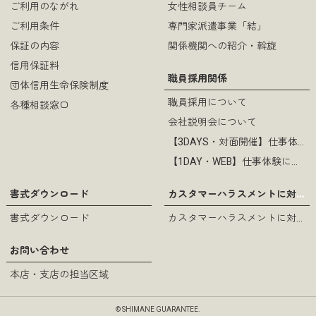
ご利用のながれ
女性相談員チーム
ご利用条件
専門家派遣事業「結」
過去のチラシ（51）.pdf
（pdf
保証の内容
関係機関への紹介・斡旋
形式 / 853KB）
信用保証料
職員採用関係
団体信用生命保険制度
職員採用について
各種相談窓口
会社説明会について
過去のチラシ（50）.pdf
（pdf
【3DAYS・対面開催】仕事体験について
形式 / 827KB）
【1DAY・WEB】仕事体験について
カスタマーハラスメントに対する基本方針
書式ダウンロード
書式ダウンロード
カスタマーハラスメントに対する基本方針
過去のチラシ（49）.pdf
（pdf
お問い合わせ
形式 / 793KB）
本店・支店の担当区域
© SHIMANE GUARANTEE.