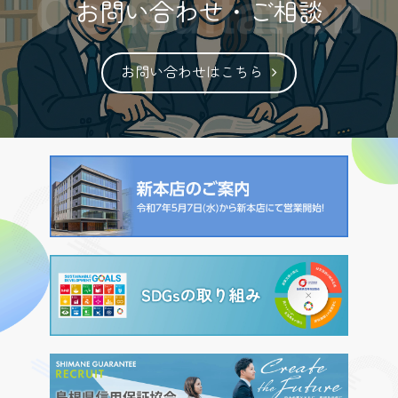
お問い合わせ・ご相談
過去のチラシ（57）.pdf
（pdf
お問い合わせはこちら
形式 / 790KB）
過去のチラシ（56）.pdf
（pdf
形式 / 812KB）
過去のチラシ（55）.pdf
（pdf
形式 / 799KB）