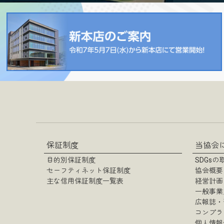
過去のチ
過去のチ
保証制度
当協会
目的別保証制度
SDGs
セーフティネット保証制度
協会概要
主な信用保証制度一覧表
経営計画
一般事業
広報誌・
コンプラ
個人情報