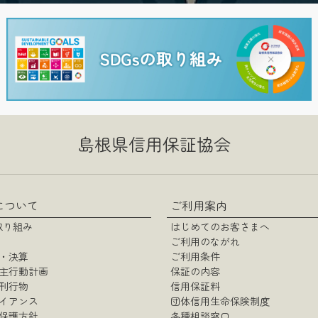
ラシ（64）.pdf
（pdf 形式 / 766KB）
島根県信用保証協会
ラシ（63）.pdf
について
ご利用案内
（pdf 形式 / 844KB）
の取り組み
はじめてのお客さまへ
ご利用のながれ
・決算
ご利用条件
主行動計画
保証の内容
刊行物
信用保証料
イアンス
団体信用生命保険制度
保護方針
各種相談窓口