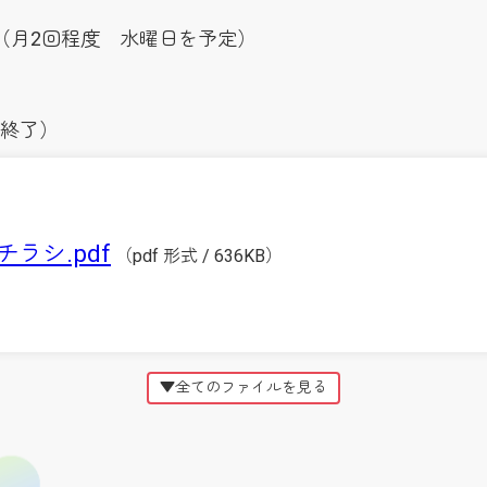
（月2回程度 水曜日を予定）
、終了）
ラシ.pdf
（pdf 形式 / 636KB）
▼全てのファイルを見る
ラシ（67）.pdf
（pdf 形式 / 716KB）