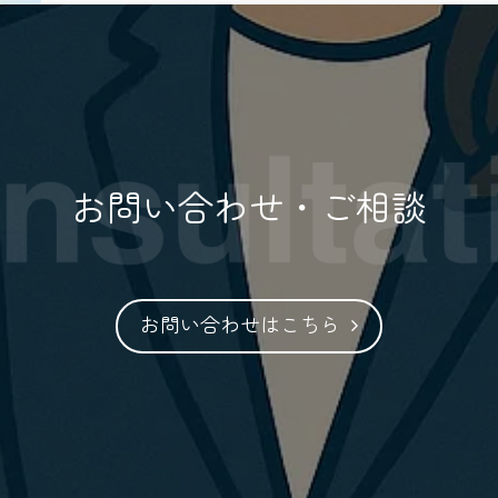
ラシ（66）.pdf
（pdf 形式 / 773KB）
お問い合わせ・ご相談
お問い合わせはこちら
ラシ（65）.pdf
（pdf 形式 / 817KB）