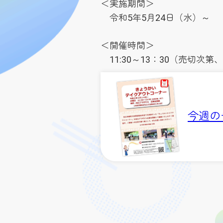
＜実施期間＞
令和5年5月24日（水）～ 
用
＜開催時間＞
11:30～13：30（売切次第
今週のチ
過去のチ