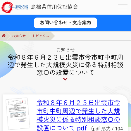
島根県信用保証協会
OPE
お問い合わせ・支店案内
お知らせ
トピックス
お知らせ
令和８年６月２３日出雲市今市町中町周
辺で発生した大規模火災に係る特別相談
窓口の設置について
令和８年６月２３日出雲市今
市町中町周辺で発生した大規
模火災に係る特別相談窓口の
設置について.pdf
（pdf 形式 / 104