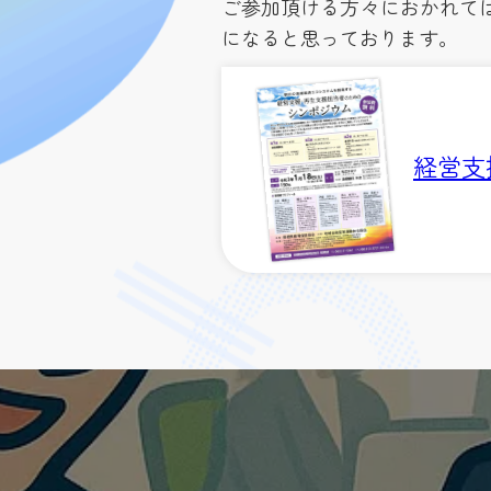
ご参加頂ける方々におかれて
になると思っております。
用
経営支