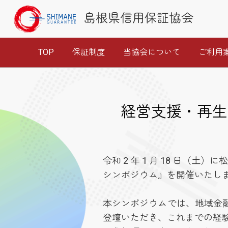
島根県信用保証協会
TOP
保証制度
当協会について
ご利用
経営支援・再生
令和 2 年 1 月 18 日
シンポジウム』を開催いたし
本シンポジウムでは、地域金
登壇いただき、これまでの経