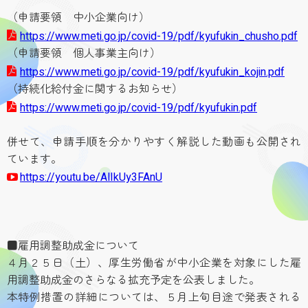
（申請要領 中小企業向け）
https://www.meti.go.jp/covid-19/pdf/kyufukin_chusho.pdf
（申請要領 個人事業主向け）
https://www.meti.go.jp/covid-19/pdf/kyufukin_kojin.pdf
（持続化給付金に関するお知らせ）
https://www.meti.go.jp/covid-19/pdf/kyufukin.pdf
併せて、申請手順を分かりやすく解説した動画も公開され
ています。
https://youtu.be/AlIkUy3FAnU
■雇用調整助成金について
４月２５日（土）、厚生労働省が中小企業を対象にした雇
用調整助成金のさらなる拡充予定を公表しました。
本特例措置の詳細については、５月上旬目途で発表される