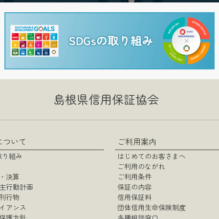
ラシ（12）.pdf
（pdf 形式 / 736KB）
島根県信用保証協会
ラシ（11）.pdf
について
ご利用案内
（pdf 形式 / 885KB）
の取り組み
はじめてのお客さまへ
ご利用のながれ
・決算
ご利用条件
主行動計画
保証の内容
刊行物
信用保証料
イアンス
団体信用生命保険制度
保護方針
各種相談窓口