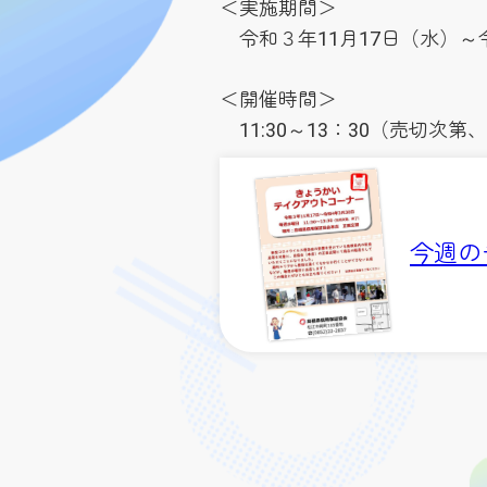
＜実施期間＞
令和３年11月17日（水）～令
用
＜開催時間＞
11:30～13：30（売切次第
今週のチ
過去のチ