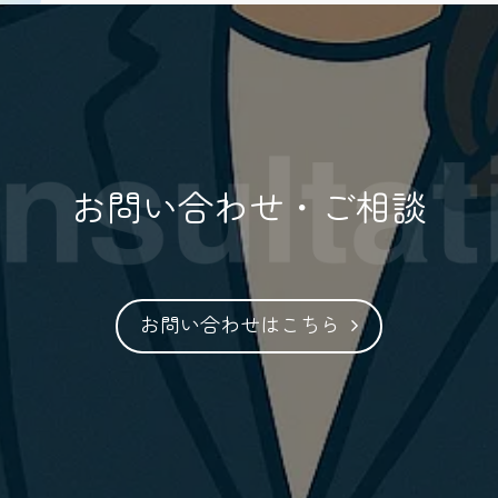
ラシ（14）.pdf
（pdf 形式 / 839KB）
お問い合わせ・ご相談
お問い合わせはこちら
ラシ（13）.pdf
（pdf 形式 / 1128KB）