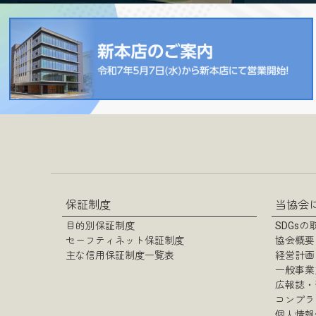
過去のチ
過去のチ
保証制度
当協会
目的別保証制度
SDGs
セーフティネット保証制度
協会概要
主な信用保証制度一覧表
経営計画
一般事業
広報誌・
コンプラ
個人情報