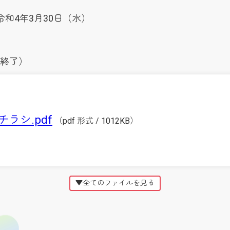
和4年3月30日（水）
、終了）
ラシ.pdf
（pdf 形式 / 1012KB）
▼全てのファイルを見る
ラシ（15）.pdf
（pdf 形式 / 854KB）