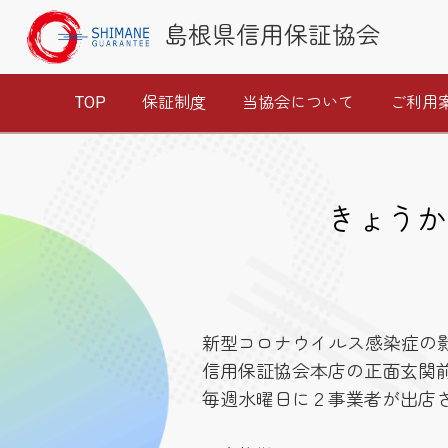
島根県信用保証協会
TOP
保証制度
当協会について
ご利用
きょうか
新型コロナウイルス感染症の
信用保証協会本店の正面玄関
毎週水曜日に２事業者が出店