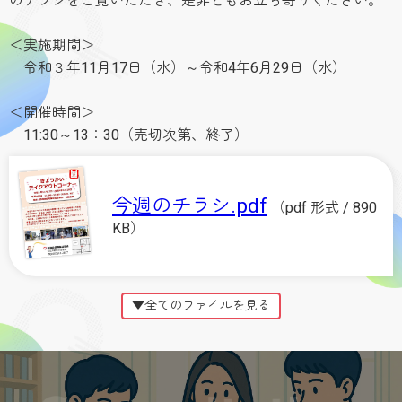
のチラシをご覧いただき、是非ともお立ち寄りください。
＜実施期間＞
令和３年11月17日（水）～令和4年6月29日（水）
＜開催時間＞
11:30～13：30（売切次第、終了）
今週のチラシ.pdf
（pdf 形式 / 890
KB）
▼全てのファイルを見る
過去のチラシ（19）.pdf
（pdf
形式 / 729KB）