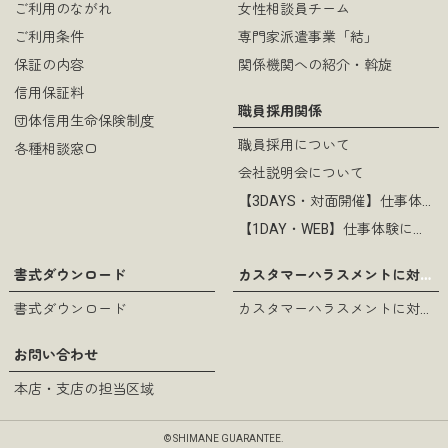
ご利用のながれ
女性相談員チーム
ご利用条件
専門家派遣事業「結」
過去のチラシ（12）.pdf
（pdf
保証の内容
関係機関への紹介・斡旋
形式 / 736KB）
信用保証料
職員採用関係
団体信用生命保険制度
職員採用について
各種相談窓口
会社説明会について
過去のチラシ（11）.pdf
（pdf
【3DAYS・対面開催】仕事体験について
形式 / 885KB）
【1DAY・WEB】仕事体験について
カスタマーハラスメントに対する基本方針
書式ダウンロード
書式ダウンロード
カスタマーハラスメントに対する基本方針
過去のチラシ（10）.pdf
（pdf
お問い合わせ
形式 / 972KB）
本店・支店の担当区域
© SHIMANE GUARANTEE.