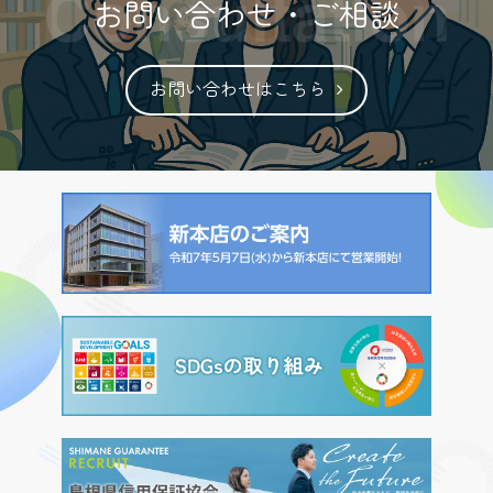
お問い合わせ・ご相談
過去のチラシ（18）.pdf
（pdf
お問い合わせはこちら
形式 / 721KB）
過去のチラシ（17）.pdf
（pdf
形式 / 843KB）
過去のチラシ（16）.pdf
（pdf
形式 / 1012KB）