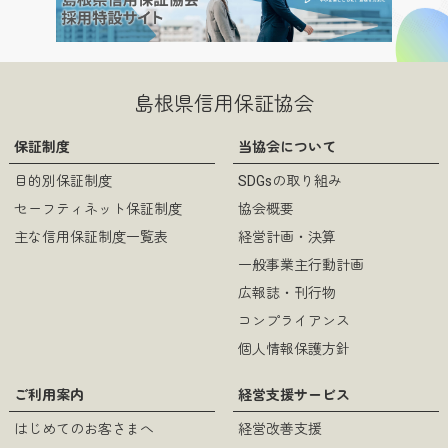
過去のチラシ（15）.pdf
（pdf
形式 / 854KB）
島根県信用保証協会
保証制度
当協会について
目的別保証制度
SDGsの取り組み
過去のチラシ（14）.pdf
（pdf
セーフティネット保証制度
協会概要
形式 / 839KB）
主な信用保証制度一覧表
経営計画・決算
一般事業主行動計画
広報誌・刊行物
コンプライアンス
過去のチラシ（13）.pdf
個人情報保護方針
（pdf
形式 / 1128KB）
ご利用案内
経営支援サービス
はじめてのお客さまへ
経営改善支援