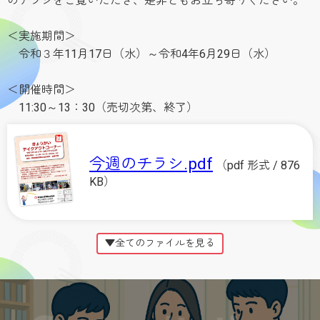
のチラシをご覧いただき、是非ともお立ち寄りください。
＜実施期間＞
令和３年11月17日（水）～令和4年6月29日（水）
＜開催時間＞
11:30～13：30（売切次第、終了）
今週のチラシ.pdf
（pdf 形式 / 876
KB）
▼全てのファイルを見る
過去のチラシ（28）.pdf
（pdf
形式 / 919KB）