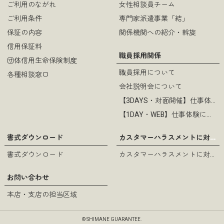
ご利用のながれ
女性相談員チーム
ご利用条件
専門家派遣事業「結」
過去のチラシ（21）.pdf
（pdf
保証の内容
関係機関への紹介・斡旋
形式 / 890KB）
信用保証料
職員採用関係
団体信用生命保険制度
職員採用について
各種相談窓口
会社説明会について
過去のチラシ（20）.pdf
（pdf
【3DAYS・対面開催】仕事体験について
形式 / 890KB）
【1DAY・WEB】仕事体験について
カスタマーハラスメントに対する基本方針
書式ダウンロード
書式ダウンロード
カスタマーハラスメントに対する基本方針
過去のチラシ（19）.pdf
（pdf
お問い合わせ
形式 / 729KB）
本店・支店の担当区域
© SHIMANE GUARANTEE.