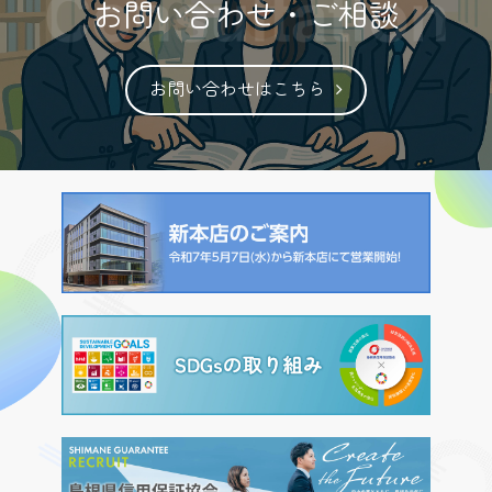
お問い合わせ・ご相談
過去のチラシ（27）.pdf
（pdf
お問い合わせはこちら
形式 / 896KB）
過去のチラシ（26）.pdf
（pdf
形式 / 955KB）
過去のチラシ（25）.pdf
（pdf
形式 / 867KB）