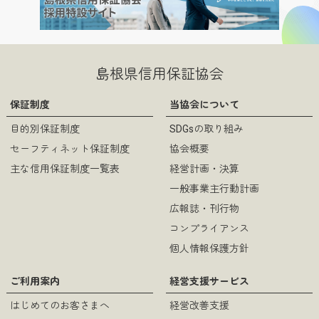
過去のチラシ（24）.pdf
（pdf
形式 / 815KB）
島根県信用保証協会
保証制度
当協会について
目的別保証制度
SDGsの取り組み
過去のチラシ（23）.pdf
（pdf
セーフティネット保証制度
協会概要
形式 / 786KB）
主な信用保証制度一覧表
経営計画・決算
一般事業主行動計画
広報誌・刊行物
コンプライアンス
過去のチラシ（22）.pdf
個人情報保護方針
（pdf
形式 / 800KB）
ご利用案内
経営支援サービス
はじめてのお客さまへ
経営改善支援