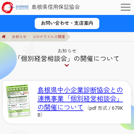
島根県信用保証協会
OPE
お問い合わせ・支店案内
お知らせ
コロナウイルス関連
お知らせ
「個別経営相談会」の開催について
島根県中小企業診断協会との
連携事業「個別経営相談会」
の開催について
（pdf 形式 / 679K
B）