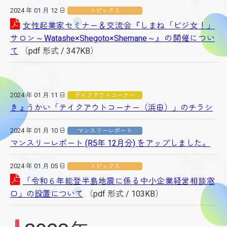
2024 年 01 月 12 日
トピックス
女性起業家セミナー＆交流会『しまね「ビジ女！」
サロン～Watashe×Shegoto×Shemane～』の開催につい
て
（pdf 形式 / 347KB）
2024 年 01 月 11 日
テイクアウトコーナー
きょうかい「テイクアウトコーナー（浜田）」のチラシ
2024 年 01 月 10 日
マンスリーレポート
マンスリーレポート (R5年 12月分) をアップしました。
2024 年 01 月 05 日
トピックス
「令和６年能登半島地震に係る中小企業経営相談窓
口」の設置について
（pdf 形式 / 103KB）