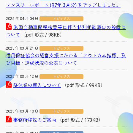
マンスリーレポート (R7年 3月分) をアップしました。
2025 年 04 月 04 日
トピックス
米国自動車関税措置等に伴う特別相談窓口の設置に
ついて
（pdf 形式 / 98KB）
2025 年 03 月 21 日
トピックス
信用保証協会の経営支援にかかる「アウトカム指標」及
び目標・達成状況の公表について
2025 年 03 月 12 日
トピックス
昼休業の導入について
（pdf 形式 / 99KB）
2025 年 03 月 10 日
トピックス
事務所移転のご案内
（pdf 形式 / 173KB）