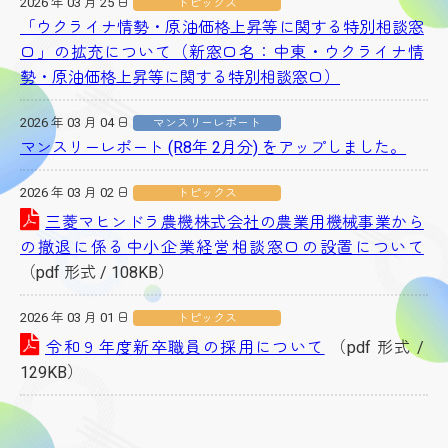
2026 年 03 月 25 日
トピックス
「ウクライナ情勢・原油価格上昇等に関する特別相談窓
口」の拡充について（新窓口名：中東・ウクライナ情
勢・原油価格上昇等に関する特別相談窓口）
2026 年 03 月 04 日
マンスリーレポート
マンスリーレポート (R8年 2月分) をアップしました。
2026 年 03 月 02 日
トピックス
三菱マヒンドラ農機株式会社の農業用機械事業から
の撤退に係る中小企業経営相談窓口の設置について
（pdf 形式 / 108KB）
2026 年 03 月 01 日
トピックス
令和９年度新卒職員の採用について
（pdf 形式 /
129KB）