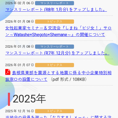
2026 年 02 月 06 日
マンスリーレポート
マンスリーレポート (R8年 1月分) をアップしました。
2026 年 01 月 08 日
トピックス
女性起業家セミナー＆交流会『しまね「ビジ女！」サロ
ン～Watashe×Shegoto×Shemane～』の開催について
2026 年 01 月 08 日
マンスリーレポート
マンスリーレポート (R7年 12月分) をアップしました。
2026 年 01 月 07 日
トピックス
島根県東部を震源とする地震に係る中小企業特別相
談窓口の設置について
（pdf 形式 / 108KB）
2025年
2025 年 12 月 16 日
トピックス
当協会の役員を装った「なりすましメール」に関する注