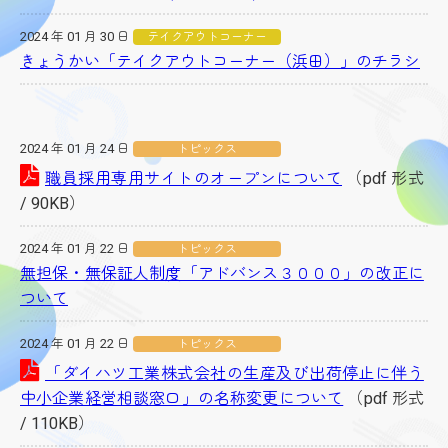
2024 年 01 月 30 日
テイクアウトコーナー
きょうかい「テイクアウトコーナー（浜田）」のチラシ
2024 年 01 月 24 日
トピックス
職員採用専用サイトのオープンについて
（pdf 形式
/ 90KB）
2024 年 01 月 22 日
トピックス
無担保・無保証人制度「アドバンス３０００」の改正に
ついて
2024 年 01 月 22 日
トピックス
「ダイハツ工業株式会社の生産及び出荷停止に伴う
中小企業経営相談窓口」の名称変更について
（pdf 形式
/ 110KB）