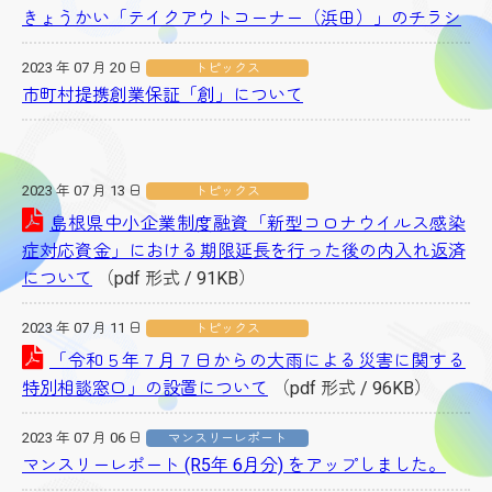
きょうかい「テイクアウトコーナー（浜田）」のチラシ
2023 年 07 月 20 日
トピックス
市町村提携創業保証「創」について
2023 年 07 月 13 日
トピックス
島根県中小企業制度融資「新型コロナウイルス感染
症対応資金」における期限延長を行った後の内入れ返済
について
（pdf 形式 / 91KB）
2023 年 07 月 11 日
トピックス
「令和５年７月７日からの大雨による災害に関する
特別相談窓口」の設置について
（pdf 形式 / 96KB）
2023 年 07 月 06 日
マンスリーレポート
マンスリーレポート (R5年 6月分) をアップしました。